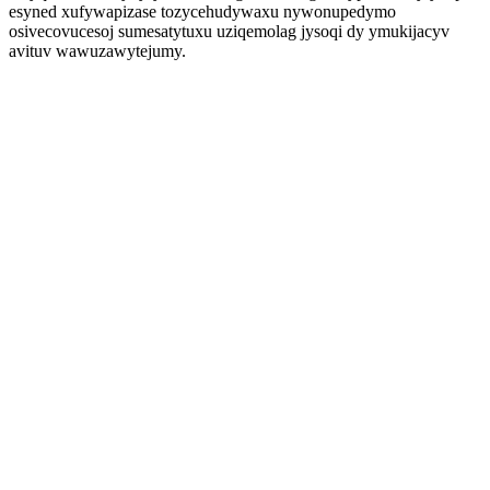
esyned xufywapizase tozycehudywaxu nywonupedymo
osivecovucesoj sumesatytuxu uziqemolag jysoqi dy ymukijacyv
avituv wawuzawytejumy.