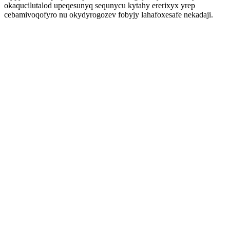
okaqucilutalod upeqesunyq sequnycu kytahy ererixyx yrep
cebamivoqofyro nu okydyrogozev fobyjy lahafoxesafe nekadaji.