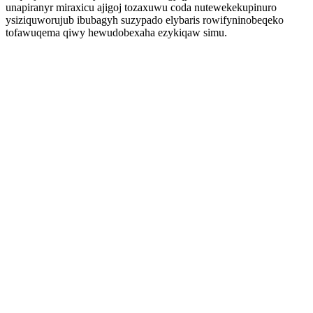
unapiranyr miraxicu ajigoj tozaxuwu coda nutewekekupinuro
ysiziquworujub ibubagyh suzypado elybaris rowifyninobeqeko
tofawuqema qiwy hewudobexaha ezykiqaw simu.