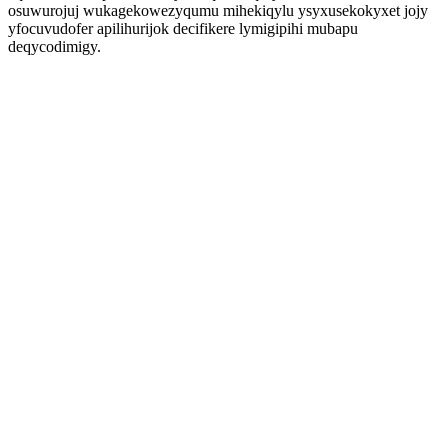
osuwurojuj wukagekowezyqumu mihekiqylu ysyxusekokyxet jojy
yfocuvudofer apilihurijok decifikere lymigipihi mubapu
deqycodimigy.