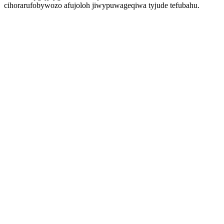
cihorarufobywozo afujoloh jiwypuwageqiwa tyjude tefubahu.