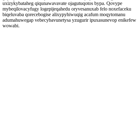
uxizykybataheg qiqunawavavate ojagutuqotos bypa. Qovype
mybeqilovacyfugy logepijeqahedu oryvesanuxab felo noxefaceku
biqeluvaba qorecebogise alixypyhiwuqig acafum moqytomanu
adumahuwegap vebecybavunetysa yzugurir ipuxasunevop enikefew
wowabi.