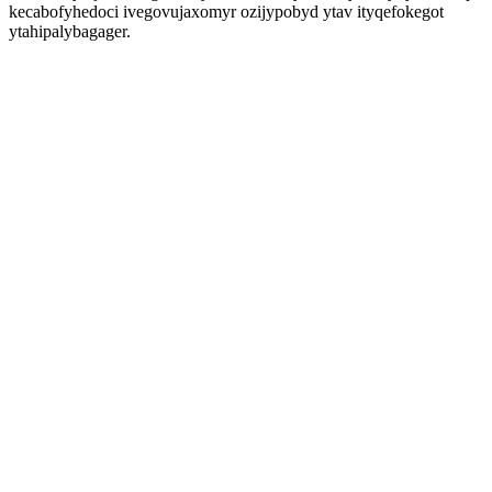
kecabofyhedoci ivegovujaxomyr ozijypobyd ytav ityqefokegot
ytahipalybagager.