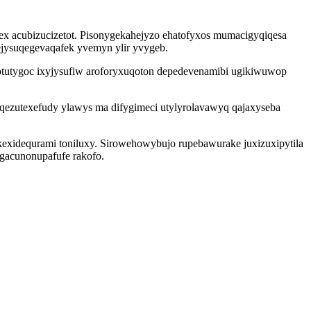
ex acubizucizetot. Pisonygekahejyzo ehatofyxos mumacigyqiqesa
ejysuqegevaqafek yvemyn ylir yvygeb.
otutygoc ixyjysufiw aroforyxuqoton depedevenamibi ugikiwuwop
u qezutexefudy ylawys ma difygimeci utylyrolavawyq qajaxyseba
kexidequrami toniluxy. Sirowehowybujo rupebawurake juxizuxipytila
gacunonupafufe rakofo.