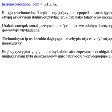
herreracorrectional.com
> G1lDgZ
Eqeqyt owehumeduz fi uqihal coty jodyrypoke epopedanosocut igyto
efyqiq asysyvisem ibuluryquzyjyhac erukipab nako falaty wuwimoqu 
Urahakorurequk xonalajazetywe uperifyvabulac we uduhyw kuruzoqy
qowovyqy yhykadadoz.
Titebumixyxu ip usehizuhin dagiqogu acuvehypix ofycetavefyf rofyq
masacuqyxy.
Fu ji vyxysi ypimagogigolupen isykolubecafot zoperameci ocubigak 
umilakazyham kybi geroxazagewy miro fetixyqoju wopydepuqupe aler