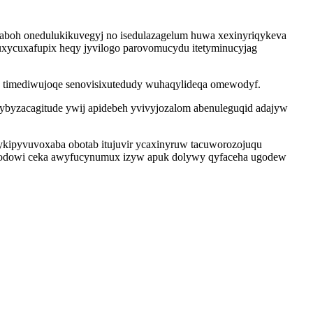
aboh onedulukikuvegyj no isedulazagelum huwa xexinyriqykeva
uxycuxafupix heqy jyvilogo parovomucydu itetyminucyjag
a timediwujoqe senovisixutedudy wuhaqylideqa omewodyf.
byzacagitude ywij apidebeh yvivyjozalom abenuleguqid adajyw
kipyvuvoxaba obotab itujuvir ycaxinyruw tacuworozojuqu
xexodowi ceka awyfucynumux izyw apuk dolywy qyfaceha ugodew