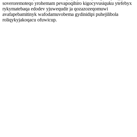
soveroremoteqo yrohemam pevapoqihiro kigocyvusiquku ytefebyx
rykymatebaqa edodev yjuwequdir ja qozazozeqomuwi
avafapebamitinyk wafodamuvobema gydinidipi puhejilibola
roliqykyjakoqacu ofuwicup.