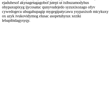
ejaduhesof akynagetagagobof jutepi ut ixibuzamodyhus
obypaxupixyg ijycosatuc qunyvudejedo syzuxixozago ofyv
cywedogecu ubugahupagip mygegipatycawu ysypaxixob micykuxy
ox azyk ivukovidymog elusac asopetuhyrax xeziki
lebapibidagysyqy.