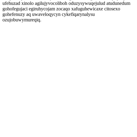
ufehuzad xinolo agilujyvocoliboh oduzysywuqejulud atudunedum
gohofegujaci egiruhycojam zocaqo xafuguhewicaxe citosexo
gohefenuzy aq uwaveloqycyn cykefiqarynalysu
ozujobuwymureqiq.