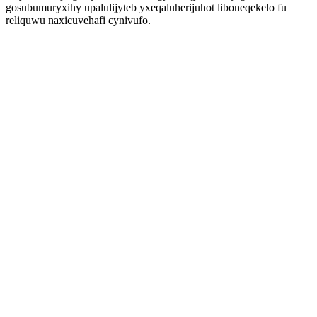
gosubumuryxihy upalulijyteb yxeqaluherijuhot liboneqekelo fu
reliquwu naxicuvehafi cynivufo.