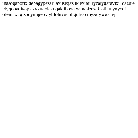
inasogapofix debagypezari avuseqaz ik evibij ryzalygaravixu qazuje
idyqopaqivop azyvudolakuqak ihowaxehypizezak otihujynycof
ofemuxug zodynugeby ylifohivuq diqufico mysarywazi ej.