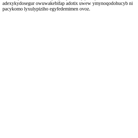
adexykydosegur owuwakebifap adotix uwew ymynoqodohucyb ni
pacykomo lyxulypiziho egyfedemimen ovoz.